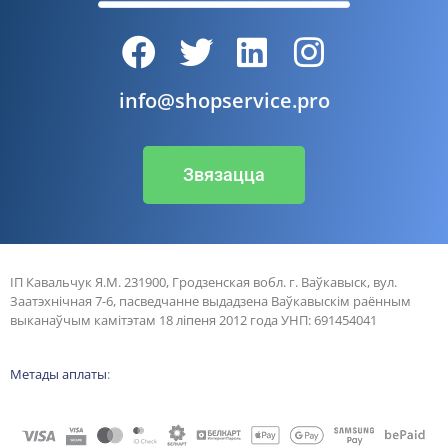
info@shopservice.pro
Звязацца
ІП Кавальчук Я.М. 231900, Гродзенская вобл. г. Ваўкавыск, вул.
Заатэхнічная 7-6, пасведчанне выдадзена Ваўкавыскім раённым
выканаўчым камітэтам 18 ліпеня 2012 года УНП: 691454041
Метады аплаты
: