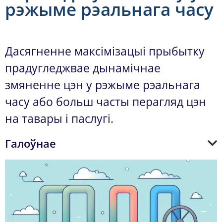
рэжыме рэальнага часу
Дасягненне максімізацыі прыбытку
прадугледжвае дынамічнае
змяненне цэн у рэжыме рэальнага
часу або больш часты перагляд цэн
на тавары і паслугі.
Галоўнае