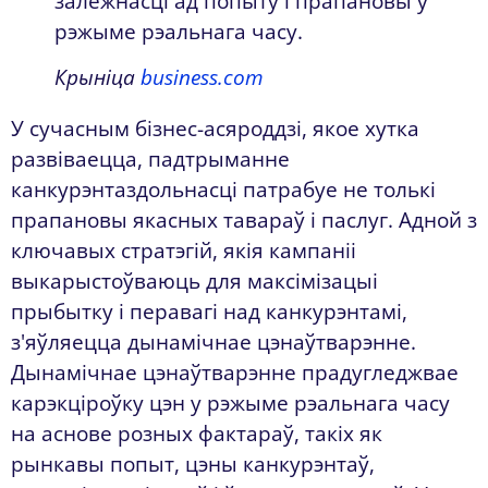
залежнасці ад попыту і прапановы ў
рэжыме рэальнага часу.
Крыніца
business.com
У сучасным бізнес-асяроддзі, якое хутка
развіваецца, падтрыманне
канкурэнтаздольнасці патрабуе не толькі
прапановы якасных тавараў і паслуг. Адной з
ключавых стратэгій, якія кампаніі
выкарыстоўваюць для максімізацыі
прыбытку і перавагі над канкурэнтамі,
з'яўляецца дынамічнае цэнаўтварэнне.
Дынамічнае цэнаўтварэнне прадугледжвае
карэкціроўку цэн у рэжыме рэальнага часу
на аснове розных фактараў, такіх як
рынкавы попыт, цэны канкурэнтаў,