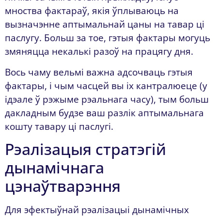
мноства фактараў, якія ўплываюць на
вызначэнне аптымальнай цаны на тавар ці
паслугу. Больш за тое, гэтыя фактары могуць
змяняцца некалькі разоў на працягу дня.
Вось чаму вельмі важна адсочваць гэтыя
фактары, і чым часцей вы іх кантралюеце (у
ідэале ў рэжыме рэальнага часу), тым больш
дакладным будзе ваш разлік аптымальнага
кошту тавару ці паслугі.
Рэалізацыя стратэгій
дынамічнага
цэнаўтварэння
Для эфектыўнай рэалізацыі дынамічных