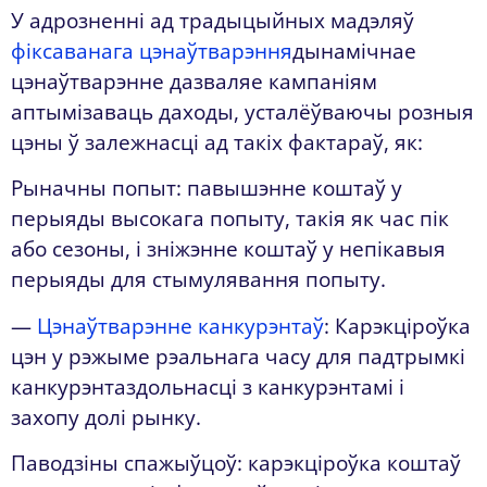
У адрозненні ад традыцыйных мадэляў
фіксаванага цэнаўтварэння
дынамічнае
цэнаўтварэнне дазваляе кампаніям
аптымізаваць даходы, усталёўваючы розныя
цэны ў залежнасці ад такіх фактараў, як:
Рыначны попыт: павышэнне коштаў у
перыяды высокага попыту, такія як час пік
або сезоны, і зніжэнне коштаў у непікавыя
перыяды для стымулявання попыту.
—
Цэнаўтварэнне канкурэнтаў
: Карэкціроўка
цэн у рэжыме рэальнага часу для падтрымкі
канкурэнтаздольнасці з канкурэнтамі і
захопу долі рынку.
Паводзіны спажыўцоў: карэкціроўка коштаў