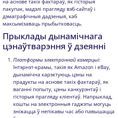
на аснове такіх фактараў, як гісторыя
пакупак, мадэлі прагляду вэб-сайтаў і
дэмаграфічныя дадзеныя, каб
максымізаваць прыбытковасць.
Прыклады дынамічнага
цэнаўтварэння ў дзеянні
Платформы электроннай камерцыі:
Інтэрнэт-крамы, такія як Amazon і eBay,
дынамічна карэктуюць цэны на
прадукты на аснове такіх фактараў, як
ваганні попыту, цэны канкурэнтаў і
гісторыя прагляду кліентаў. Напрыклад,
кошты на электронныя гаджэты могуць
зніжацца ў непікавы час або павышацца