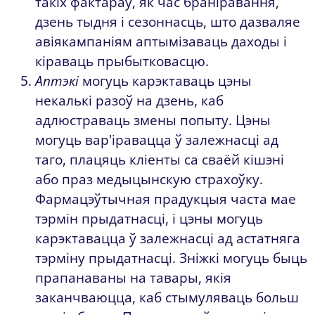
такіх фактараў, як час браніравання,
дзень тыдня і сезоннасць, што дазваляе
авіякампаніям аптымізаваць даходы і
кіраваць прыбытковасцю.
Аптэкі
могуць карэктаваць цэны
некалькі разоў на дзень, каб
адлюстраваць змены попыту. Цэны
могуць вар'іравацца ў залежнасці ад
таго, плацяць кліенты са сваёй кішэні
або праз медыцынскую страхоўку.
Фармацэўтычная прадукцыя часта мае
тэрмін прыдатнасці, і цэны могуць
карэктавацца ў залежнасці ад астатняга
тэрміну прыдатнасці. Зніжкі могуць быць
прапанаваны на тавары, якія
заканчваюцца, каб стымуляваць больш