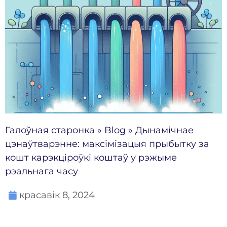
Галоўная старонка
»
Blog
»
Дынамічнае
цэнаўтварэнне: максімізацыя прыбытку за
кошт карэкціроўкі коштаў у рэжыме
рэальнага часу
красавік 8, 2024