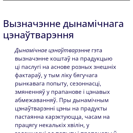
Вызначэнне дынамічнага
цэнаўтварэння
Дынамічнае цэнаўтварэнне
гэта
вызначэнне коштаў на прадукцыю
ці паслугі на аснове розных знешніх
фактараў, у тым ліку бягучага
рынкавага попыту, сезоннасці,
змяненняў у прапанове і цэнавых
абмежаванняў. Пры дынамічным
цэнаўтварэнні цэны на прадукты
пастаянна карэктуюцца, часам на
працягу некалькіх хвілін, у