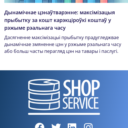
Дынамічнае цэнаўтварэнне: максімізацыя
прыбытку за кошт карэкціроўкі коштаў у
рэжыме рэальнага часу
Дасягненне максімізацыі прыбытку прадугледжвае
дынамічнае змяненне цэн у рэжыме рэальнага часу
або больш часты перагляд цэн на тавары і паслугі.