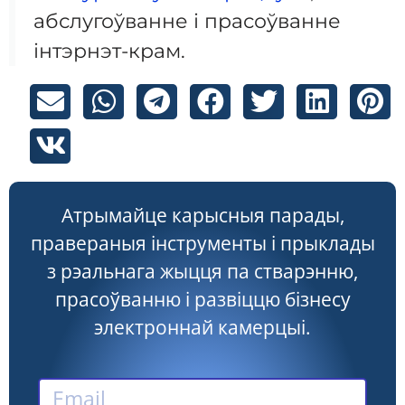
абслугоўванне і прасоўванне
інтэрнэт-крам.
Атрымайце карысныя парады,
правераныя інструменты і прыклады
з рэальнага жыцця па стварэнню,
прасоўванню і развіццю бізнесу
электроннай камерцыі.