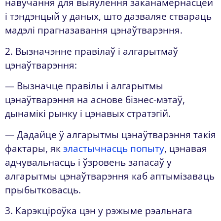
навучання для выяўлення заканамернасцей
і тэндэнцый у даных, што дазваляе ствараць
мадэлі прагназавання цэнаўтварэння.
2. Вызначэнне правілаў і алгарытмаў
цэнаўтварэння:
— Вызначце правілы і алгарытмы
цэнаўтварэння на аснове бізнес-мэтаў,
дынамікі рынку і цэнавых стратэгій.
— Дадайце ў алгарытмы цэнаўтварэння такія
фактары, як
эластычнасць попыту
, цэнавая
адчувальнасць і ўзровень запасаў у
алгарытмы цэнаўтварэння каб аптымізаваць
прыбытковасць.
3. Карэкціроўка цэн у рэжыме рэальнага