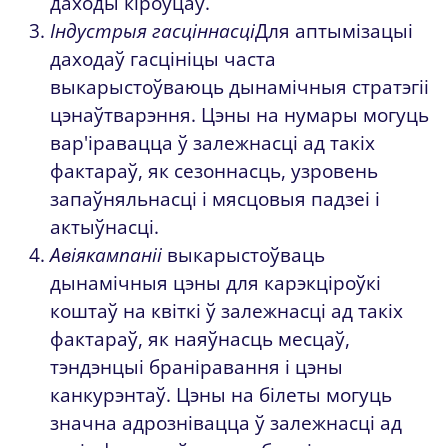
даходы кіроўцаў.
Індустрыя гасціннасці
Для аптымізацыі
даходаў гасцініцы часта
выкарыстоўваюць дынамічныя стратэгіі
цэнаўтварэння. Цэны на нумары могуць
вар'іравацца ў залежнасці ад такіх
фактараў, як сезоннасць, узровень
запаўняльнасці і мясцовыя падзеі і
актыўнасці.
Авіякампаніі
выкарыстоўваць
дынамічныя цэны для карэкціроўкі
коштаў на квіткі ў залежнасці ад такіх
фактараў, як наяўнасць месцаў,
тэндэнцыі браніравання і цэны
канкурэнтаў. Цэны на білеты могуць
значна адрознівацца ў залежнасці ад