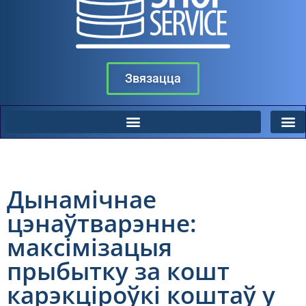
Звязацца
Дынамічнае
цэнаўтварэнне:
максімізацыя
прыбытку за кошт
карэкціроўкі коштаў у