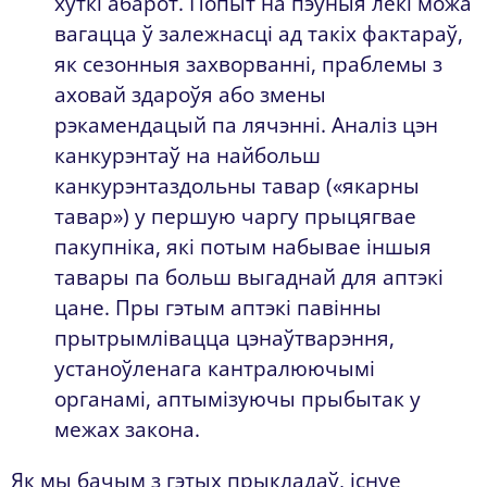
хуткі абарот. Попыт на пэўныя лекі можа
вагацца ў залежнасці ад такіх фактараў,
як сезонныя захворванні, праблемы з
аховай здароўя або змены
рэкамендацый па лячэнні. Аналіз цэн
канкурэнтаў на найбольш
канкурэнтаздольны тавар («якарны
тавар») у першую чаргу прыцягвае
пакупніка, які потым набывае іншыя
тавары па больш выгаднай для аптэкі
цане. Пры гэтым аптэкі павінны
прытрымлівацца цэнаўтварэння,
устаноўленага кантралюючымі
органамі, аптымізуючы прыбытак у
межах закона.
Як мы бачым з гэтых прыкладаў, існуе