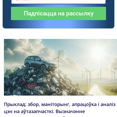
Падпісацца на рассылку
Прыклад: збор, маніторынг, апрацоўка і аналіз
цэн на аўтазапчасткі. Вызначэнне