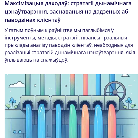
Максімізацыя даходаў: стратэгіі дынамічнага
цэнаўтварэння, заснаваныя на дадзеных аб
паводзінах кліентаў
У гэтым поўным кіраўніцтве мы паглыбімся ў
інструменты, метады, стратэгіі, нюансы і рэальныя
прыклады аналізу паводзін кліентаў, неабходныя для
рэалізацыі стратэгій дынамічнага цэнаўтварэння, якія
ўплываюць на спажыўцоў.