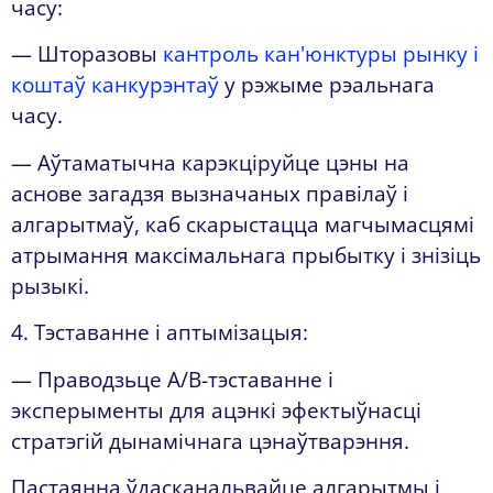
часу:
— Шторазовы
кантроль кан'юнктуры рынку і
коштаў канкурэнтаў
у рэжыме рэальнага
часу.
— Аўтаматычна карэкціруйце цэны на
аснове загадзя вызначаных правілаў і
алгарытмаў, каб скарыстацца магчымасцямі
атрымання максімальнага прыбытку і знізіць
рызыкі.
4. Тэставанне і аптымізацыя:
— Праводзьце A/B-тэставанне і
эксперыменты для ацэнкі эфектыўнасці
стратэгій дынамічнага цэнаўтварэння.
Пастаянна ўдасканальвайце алгарытмы і