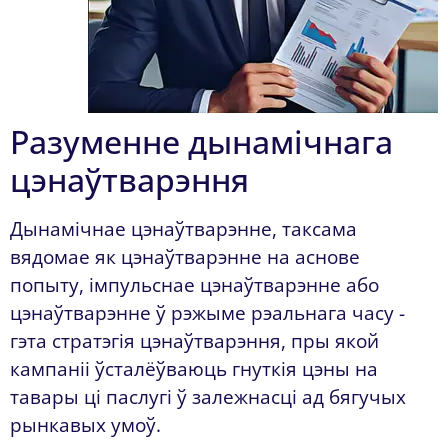
Разуменне дынамічнага
цэнаўтварэння
Дынамічнае цэнаўтварэнне, таксама
вядомае як цэнаўтварэнне на аснове
попыту, імпульснае цэнаўтварэнне або
цэнаўтварэнне ў рэжыме рэальнага часу -
гэта стратэгія цэнаўтварэння, пры якой
кампаніі ўсталёўваюць гнуткія цэны на
тавары ці паслугі ў залежнасці ад бягучых
рынкавых умоў.