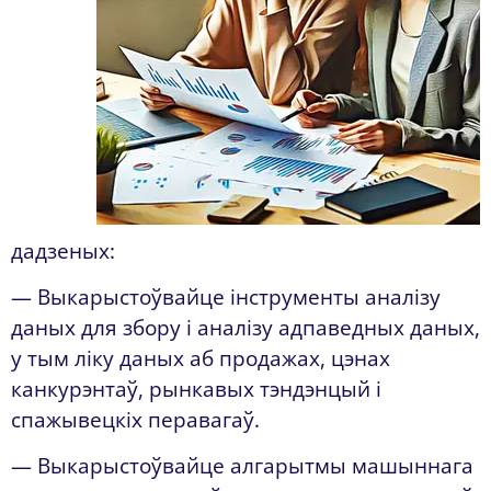
дадзеных:
— Выкарыстоўвайце інструменты аналізу
даных для збору і аналізу адпаведных даных,
у тым ліку даных аб продажах, цэнах
канкурэнтаў, рынкавых тэндэнцый і
спажывецкіх перавагаў.
— Выкарыстоўвайце алгарытмы машыннага