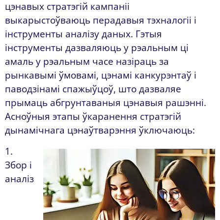
цэнавых стратэгій кампаніі
выкарыстоўваюць перадавыя тэхналогіі і
інструменты аналізу даных. Гэтыя
інструменты дазваляюць у рэальным ці
амаль у рэальным часе назіраць за
рынкавымі ўмовамі, цэнамі канкурэнтаў і
паводзінамі спажыўцоў, што дазваляе
прымаць абгрунтаваныя цэнавыя рашэнні.
Асноўныя этапы ўкаранення стратэгій
дынамічнага цэнаўтварэння ўключаюць:
1.
Збор і
аналіз