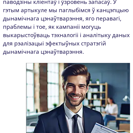
паводзіны кліентаў і ўзровень запасаў. У
гэтым артыкуле мы паглыбімся ў канцэпцыю
дынамічнага цэнаўтварэння, яго перавагі,
праблемы і тое, як кампаніі могуць
выкарыстоўваць тэхналогіі і аналітыку даных
для рэалізацыі эфектыўных стратэгій
дынамічнага цэнаўтварэння.