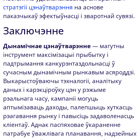
стратэгіі цэнаўтварэння
на аснове
паказчыкаў эфектыўнасці і зваротнай сувязі.
Заключэнне
Дынамічнае цэнаўтварэнне
— магутны
інструмент максімізацыі прыбытку і
падтрымання канкурэнтаздольнасці ў
сучасным дынамічным рынкавым асяроддзі.
Выкарыстоўваючы тэхналогіі, аналітыку
даных і карэкціроўку цэн у рэжыме
рэальнага часу, кампаніі могуць
аптымізаваць даходы, палепшыць хуткасць
рэагавання рынку і павысіць задаволенасць
кліентаў. Аднак паспяховае ўкараненне
патрабуе ўважлівага планавання, надзейных