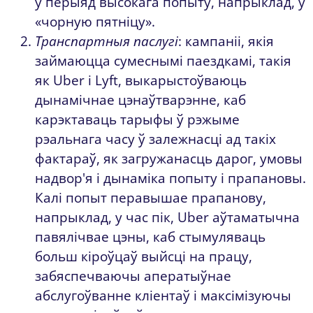
ў перыяд высокага попыту, напрыклад, у
«чорную пятніцу».
Транспартныя паслугі
: кампаніі, якія
займаюцца сумеснымі паездкамі, такія
як Uber і Lyft, выкарыстоўваюць
дынамічнае цэнаўтварэнне, каб
карэктаваць тарыфы ў рэжыме
рэальнага часу ў залежнасці ад такіх
фактараў, як загружанасць дарог, умовы
надвор'я і дынаміка попыту і прапановы.
Калі попыт перавышае прапанову,
напрыклад, у час пік, Uber аўтаматычна
павялічвае цэны, каб стымуляваць
больш кіроўцаў выйсці на працу,
забяспечваючы аператыўнае
абслугоўванне кліентаў і максімізуючы