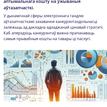
аптымальнага кошту на ўжываныя
аўтазапчасткі.
У дынамічнай сферы электроннага гандлю
аўтазапчасткамі захаванне канкурэнтаздольнасці
залежыць ад дакладна адладжанай цэнавай стратэгіі.
Каб апярэдзіць канкурэнтаў важна прапанаваць
самыя прывабныя кошты на тавары ці паслугі.