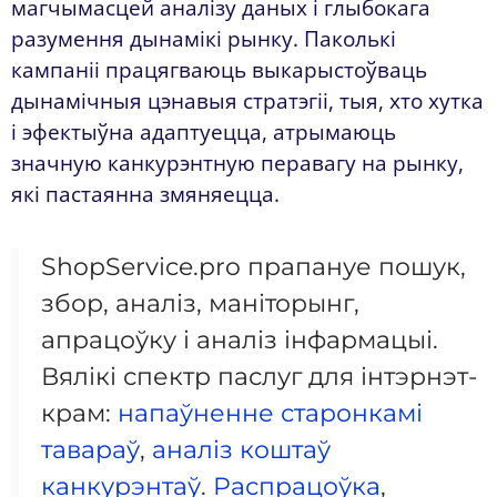
магчымасцей аналізу даных і глыбокага
разумення дынамікі рынку. Паколькі
кампаніі працягваюць выкарыстоўваць
дынамічныя цэнавыя стратэгіі, тыя, хто хутка
і эфектыўна адаптуецца, атрымаюць
значную канкурэнтную перавагу на рынку,
які пастаянна змяняецца.
ShopService.pro прапануе пошук,
збор, аналіз, маніторынг,
апрацоўку і аналіз інфармацыі.
Вялікі спектр паслуг для інтэрнэт-
крам:
напаўненне старонкамі
тавараў
,
аналіз коштаў
канкурэнтаў
.
Распрацоўка
,