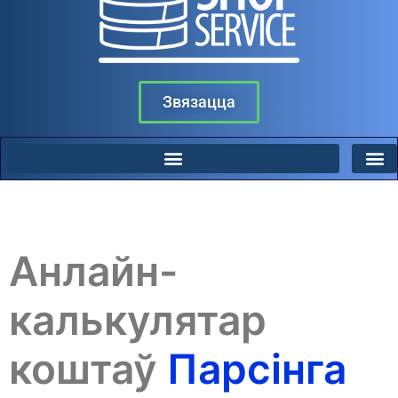
Звязацца
Анлайн-
калькулятар
коштаў
Парсінга