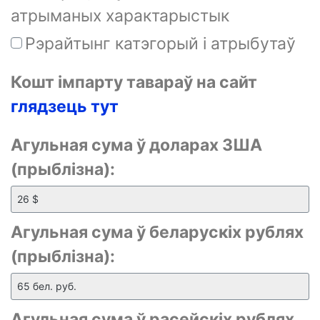
атрыманых характарыстык
Рэрайтынг катэгорый і атрыбутаў
Кошт імпарту тавараў на сайт
глядзець тут
Агульная сума ў доларах ЗША
(прыблізна):
Агульная сума ў беларускіх рублях
(прыблізна):
Агульная сума ў расейскіх рублях