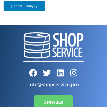
Даслаць заяўку
info@shopservice.pro
Звязацца