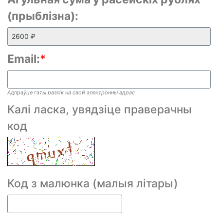
(прыблізна):
Email:
*
Адпраўце гэты разлік на свой электронны адрас
Калі ласка, увядзіце праверачны
код
Код з малюнка (малыя літары)