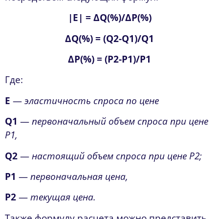
|
E| = ∆Q(%)/∆P(%)
∆Q(%) = (Q2-Q1)/Q1
∆P(%) = (P2-P1)/P1
Где:
E
—
эластичность спроса по цене
Q1
—
первоначальный объем спроса при цене
Р1,
Q2
—
настоящий объем спроса при цене Р2;
Р1
—
первоначальная цена,
Р2
—
текущая цена.
Также формулу расчета можно представить